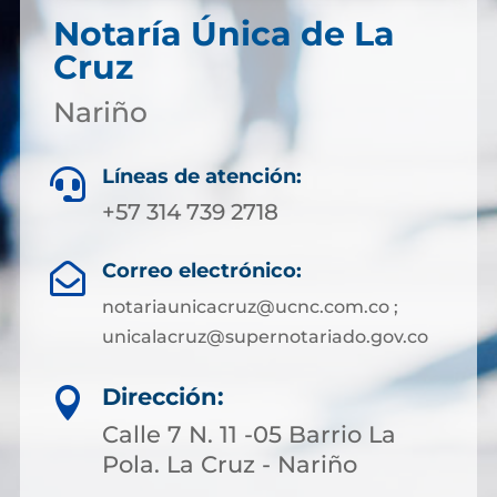
Notaría Única de La
Cruz
Nariño
Líneas de atención:

+57 314 739 2718
Correo electrónico:

notariaunicacruz@ucnc.com.co ;
unicalacruz@supernotariado.gov.co
Dirección:

Calle 7 N. 11 -05 Barrio La
Pola. La Cruz - Nariño