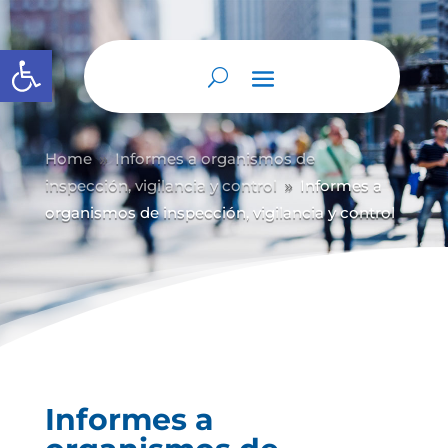
Abrir barra de herramientas
Home
Informes a organismos de
9
inspección, vigilancia y control
Informes a
9
organismos de inspección, vigilancia y control
Informes a