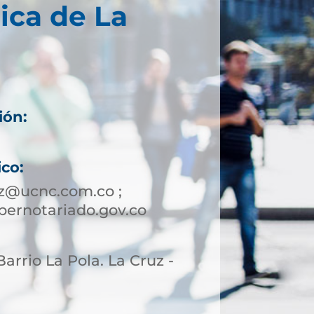
ica de La
ión:
ico:
z@ucnc.com.co ;
ernotariado.gov.co
 Barrio La Pola. La Cruz -