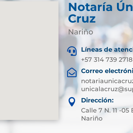
Notaría Ún
Cruz
Nariño
Líneas de atenc

+57 314 739 2718
Correo electrón

notariaunicacru
unicalacruz@sup
Dirección:

Calle 7 N. 11 -05
Nariño