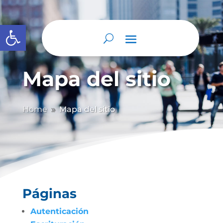
Abrir barra de herramientas
Mapa del sitio
Home
Mapa del sitio
9
Páginas
Autenticación