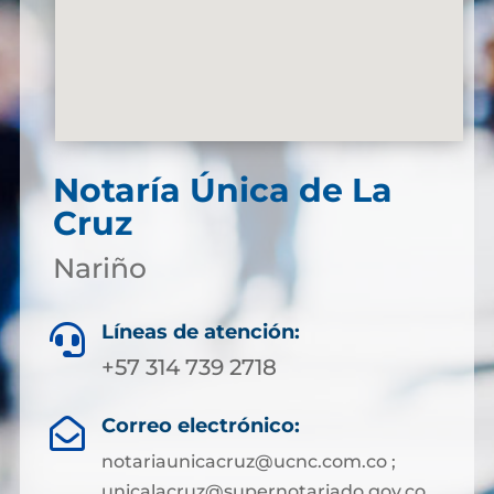
Notaría Única de La
Cruz
Nariño
Líneas de atención:

+57 314 739 2718
Correo electrónico:

notariaunicacruz@ucnc.com.co ;
unicalacruz@supernotariado.gov.co