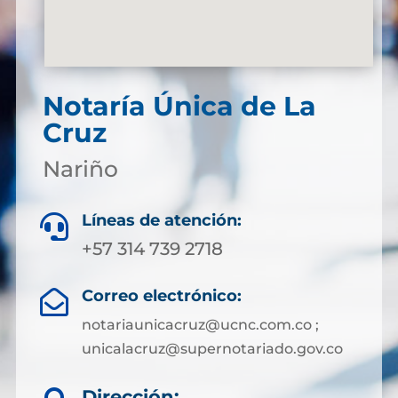
Notaría Única de La
Cruz
Nariño
Líneas de atención:

+57 314 739 2718
Correo electrónico:

notariaunicacruz@ucnc.com.co ;
unicalacruz@supernotariado.gov.co
Dirección: