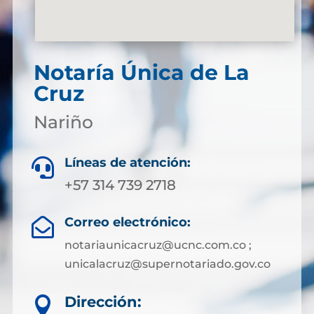
Notaría Única de La
Cruz
Nariño
Líneas de atención:

+57 314 739 2718
Correo electrónico:

notariaunicacruz@ucnc.com.co ;
unicalacruz@supernotariado.gov.co
Dirección:
