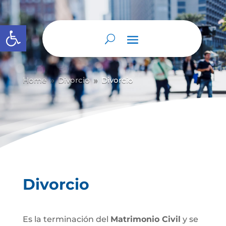
Abrir barra de herramientas
Home
Divorcio
Divorcio
9
9
Divorcio
Es la terminación del
Matrimonio Civil
y se