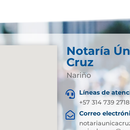
Notaría Ún
Cruz
Nariño
Líneas de atenc

+57 314 739 2718
Correo electrón

notariaunicacru