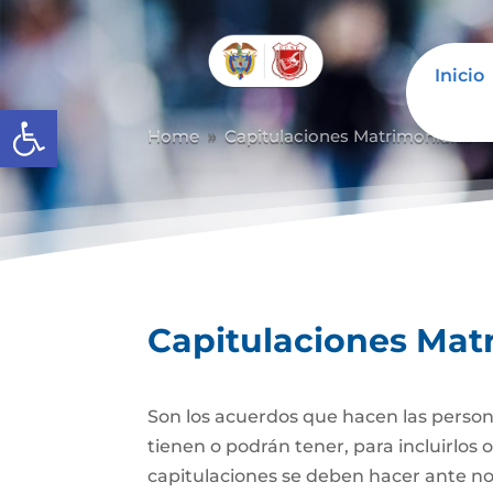
Inicio
Abrir barra de herramientas
Home
Capitulaciones Matrimoniales
9
Capitulaciones Mat
Son los acuerdos que hacen las person
tienen o podrán tener, para incluirlos 
capitulaciones se deben hacer ante no