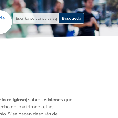
cia
io religioso
) sobre los
bienes
que
echo del matrimonio. Las
nio. Si se hacen después del