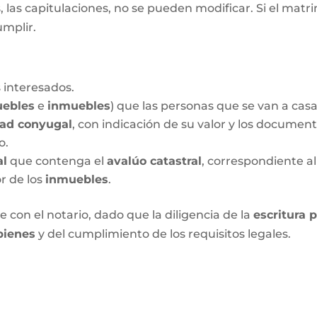
las capitulaciones, no se pueden modificar. Si el matrim
umplir.
 interesados.
ebles
e
inmuebles
) que las personas que se van a cas
dad conyugal
, con indicación de su valor y los documen
o.
al
que contenga el
avalúo catastral
, correspondiente al
or de los
inmuebles
.
 con el notario, dado que la diligencia de la
escritura 
bienes
y del cumplimiento de los requisitos legales.