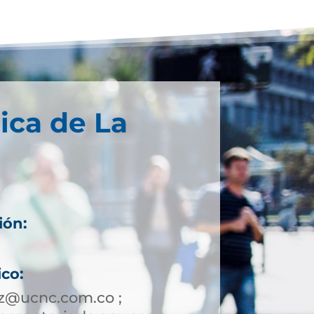
ica de La
ión:
ico:
z@ucnc.com.co ;