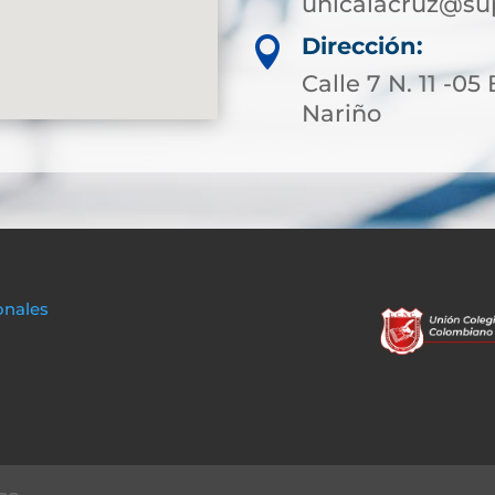
unicalacruz@sup
Dirección:

Calle 7 N. 11 -05
Nariño
onales