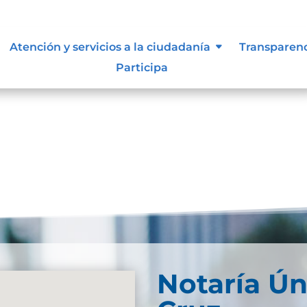
 supervisión, notificación y
Atención y servicios a la ciudadanía
Transparen
el sujeto obligado
Participa
Notaría Ún