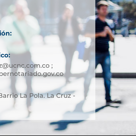
ión:
ico:
z@ucnc.com.co ;
ernotariado.gov.co
 Barrio La Pola. La Cruz -