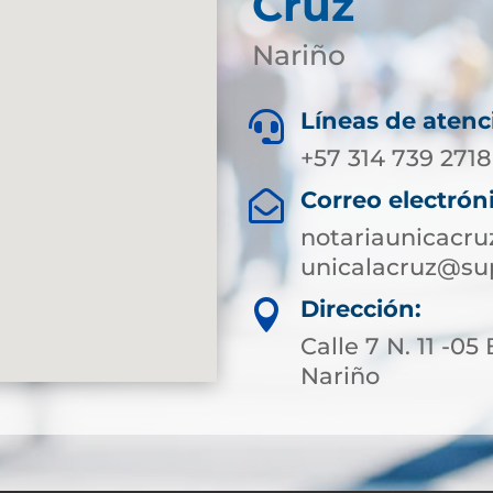
Cruz
Nariño
Líneas de atenc

+57 314 739 2718
Correo electrón

notariaunicacru
unicalacruz@sup
Dirección:

Calle 7 N. 11 -05
Nariño