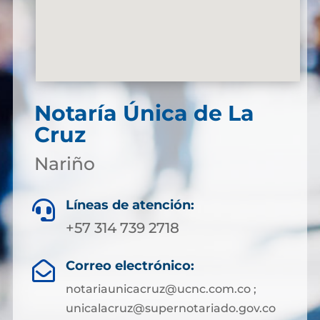
Notaría Única de La
Cruz
Nariño
Líneas de atención:

+57 314 739 2718
Correo electrónico:

notariaunicacruz@ucnc.com.co ;
unicalacruz@supernotariado.gov.co