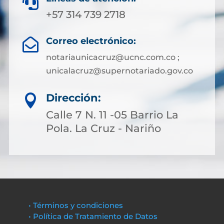

+57 314 739 2718
Correo electrónico:

notariaunicacruz@ucnc.com.co ;
unicalacruz@supernotariado.gov.co
Dirección:

Calle 7 N. 11 -05 Barrio La
Pola. La Cruz - Nariño
• Términos y condiciones
• Política de Tratamiento de Datos