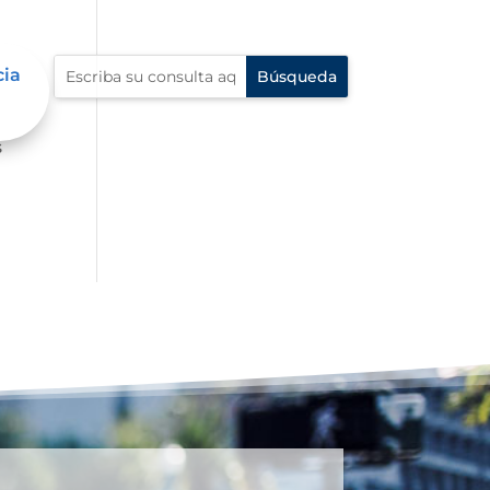
cia
ue
s