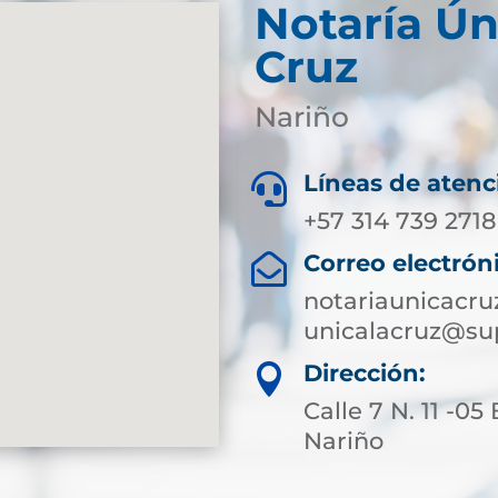
Notaría Ún
Cruz
Nariño
Líneas de atenc

+57 314 739 2718
Correo electrón

notariaunicacru
unicalacruz@sup
Dirección:

Calle 7 N. 11 -05
Nariño