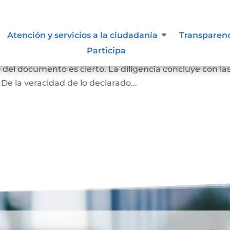
ma y contenido
Atención y servicios a la ciudadanía
Transparen
Participa
rivado podrán acudir ante el notario para declarar q
o del documento es cierto. La diligencia concluye con la
 De la veracidad de lo declarado...