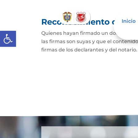
Reconocimiento de fir
Inicio
Abrir barra de herramientas
Quienes hayan firmado un documento p
las firmas son suyas y que el contenid
firmas de los declarantes y del notario.