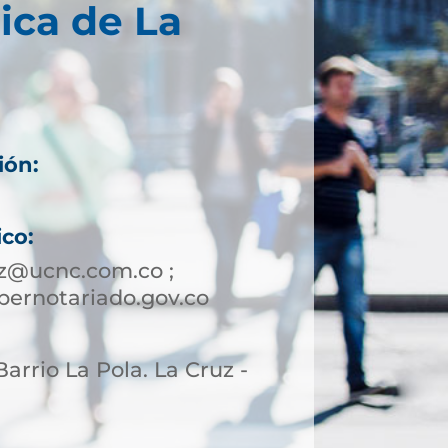
ica de La
ión:
ico:
z@ucnc.com.co ;
ernotariado.gov.co
 Barrio La Pola. La Cruz -