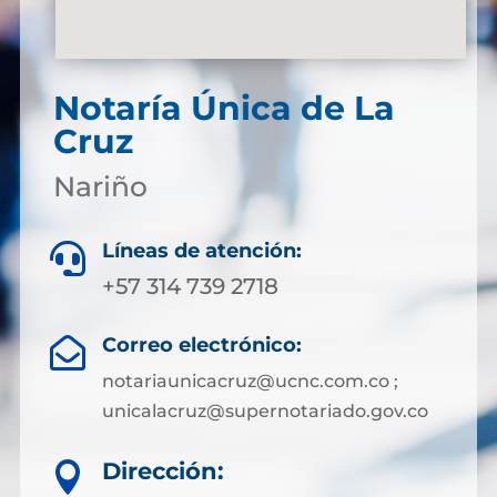
Notaría Única de La
Cruz
Nariño
Líneas de atención:

+57 314 739 2718
Correo electrónico:

notariaunicacruz@ucnc.com.co ;
unicalacruz@supernotariado.gov.co
Dirección:
