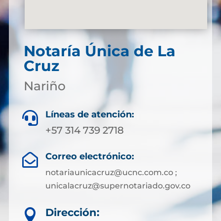
Notaría Única de La
Cruz
Nariño
Líneas de atención:

+57 314 739 2718
Correo electrónico:

notariaunicacruz@ucnc.com.co ;
unicalacruz@supernotariado.gov.co
Dirección:
