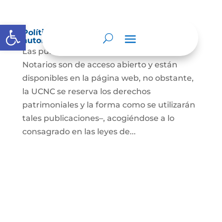
Abrir barra de herramientas
Política de derechos de autor y/o
autorización de uso sobre los contenidos
Las publicaciones de la UCNC y de los
Notarios son de acceso abierto y están
disponibles en la página web, no obstante,
la UCNC se reserva los derechos
patrimoniales y la forma como se utilizarán
tales publicaciones–, acogiéndose a lo
consagrado en las leyes de...