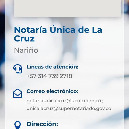
Notaría Única de La
Cruz
Nariño
Líneas de atención:

+57 314 739 2718
Correo electrónico:

notariaunicacruz@ucnc.com.co ;
unicalacruz@supernotariado.gov.co
Dirección:
