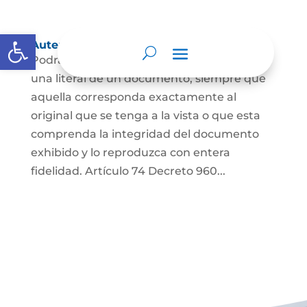
Abrir barra de herramientas
Autenticación de Copias
Podrá autenticarse una copia mecánica o
una literal de un documento, siempre que
aquella corresponda exactamente al
original que se tenga a la vista o que esta
comprenda la integridad del documento
exhibido y lo reproduzca con entera
fidelidad. Artículo 74 Decreto 960...