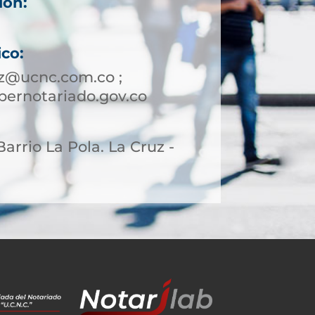
ión:
ico:
z@ucnc.com.co ;
ernotariado.gov.co
 Barrio La Pola. La Cruz -