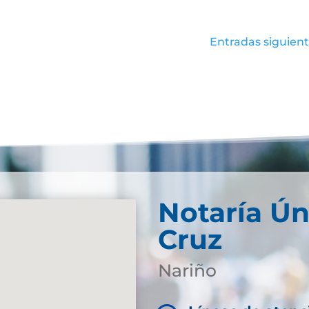
Entradas siguient
Notaría Ún
Cruz
Nariño