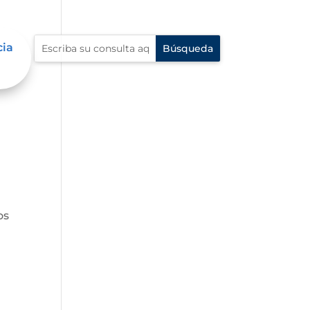
cia
os,
os