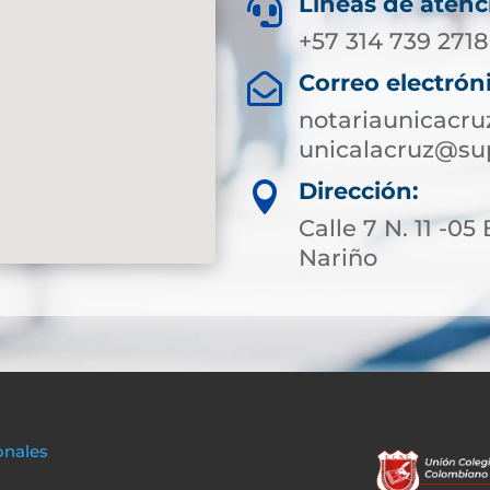
Líneas de atenc

+57 314 739 2718
Correo electrón

notariaunicacru
unicalacruz@sup
Dirección:

Calle 7 N. 11 -05
Nariño
onales