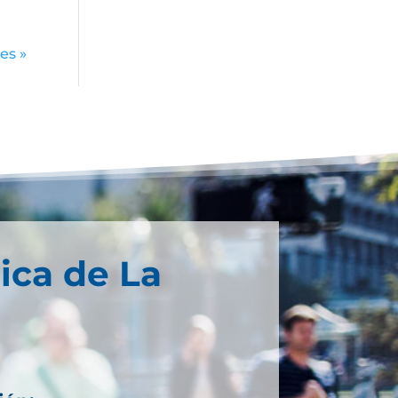
es »
ica de La