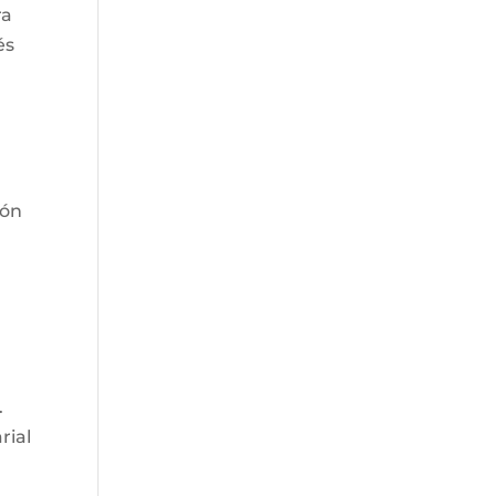
ra
és
ión
.
rial